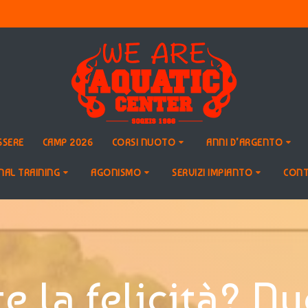
SSERE
CAMP 2026
CORSI NUOTO
ANNI D’ARGENTO
NAL TRAINING
AGONISMO
SERVIZI IMPIANTO
CONT
e la felicità? N