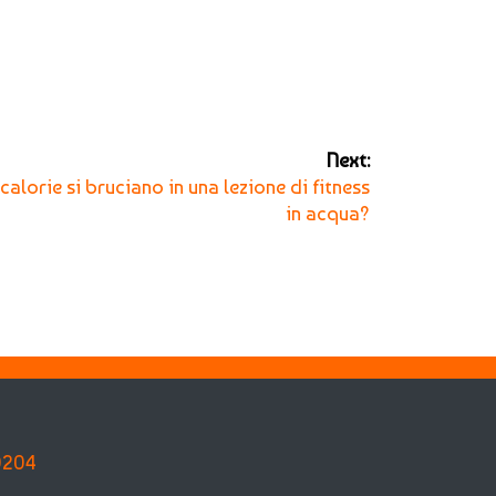
Next:
alorie si bruciano in una lezione di fitness
in acqua?
0204