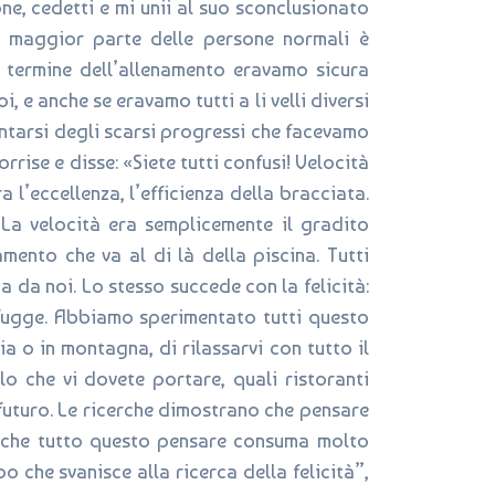
one, cedetti e mi unii al suo sconclusionato
a maggior parte delle persone normali è
 termine dell’allenamento eravamo sicura
, e anche se eravamo tutti a li velli diversi
entarsi degli scarsi progressi che facevamo
rrise e disse: «Siete tutti confusi! Velocità
 l’eccellenza, l’efficienza della bracciata.
 La velocità era semplicemente il gradito
ento che va al di là della piscina. Tutti
 da noi. Lo stesso succede con la felicità:
 sfugge. Abbiamo sperimentato tutti questo
a o in montagna, di rilassarvi con tutto il
lo che vi dovete portare, quali ristoranti
 futuro. Le ricerche dimostrano che pensare
 è che tutto questo pensare consuma molto
o che svanisce alla ricerca della felicità”,