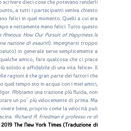
o scrivere dieci cose che potevano renderli
punto, a tutti i partecipanti veniva chiesto
ano felici in quel momento. Quelli a cui era
empo e nettamente meno felici. Tutto questo
e Anxious: How Our Pursuit of Happiness Is
una nazione di esauriti
): impegnarsi troppo
utoaiuto) in generale serve semplicemente a
qualche amico, fare qualcosa che ci piace
 solido e affidabile di una vita felice». Il
le ragioni è che gran parte dei fattori che
to quel tempo sto in acqua con i miei amici,
a Igor. Abbiamo una trazione più fluida, non
uotare un po’ più velocemente di prima. Ma
el vivere bene, proprio come la velocità può
iscina.
Richard A. Friedman è professo re di
 2019 The New York Times (Traduzione di