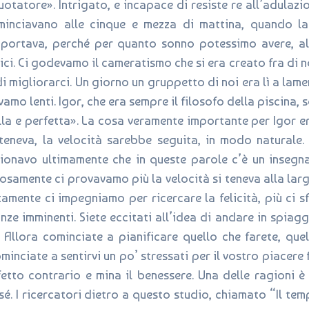
otatore». Intrigato, e incapace di resiste re all’adulazi
ominciavano alle cinque e mezza di mattina, quando l
mportava, perché per quanto sonno potessimo avere, al
ci. Ci godevamo il cameratismo che si era creato fra di noi
i migliorarci. Un giorno un gruppetto di noi era lì a lam
o lenti. Igor, che era sempre il filosofo della piscina, so
lla e perfetta». La cosa veramente importante per Igor era
eneva, la velocità sarebbe seguita, in modo naturale.
gionavo ultimamente che in queste parole c’è un insegnam
samente ci provavamo più la velocità si teneva alla larga
ettamente ci impegniamo per ricercare la felicità, più ci
ze imminenti. Siete eccitati all’idea di andare in spiaggi
 Allora cominciate a pianificare quello che farete, quel
nciate a sentirvi un po’ stressati per il vostro piacere
fetto contrario e mina il benessere. Una delle ragioni
. I ricercatori dietro a questo studio, chiamato “Il temp