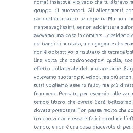
nome) insisteva: «Io vedo che tu
è
bravo nu
gruppo di nuotatori. Gli allenamenti c
rannicchiata sotto le coperte. Ma non i
mente sveglissimi, se non addirittura eufori
avevamo una cosa in comune: Il desiderio d
nei tempi di nuotata, a mugugnare che eravam
non è obbiettivo: è risultato di tecnica be
Una volta che padroneggiavi quella, sost
effetto collaterale del nuotare bene. Ra
volevamo nuotare più veloci, ma più smanio
tutti vogliamo esse re felici, ma più dir
fenomeno. Pensate, per esempio, alle vacan
tempo libero che avrete. Sarà bellissimo!
dovete prenotare. Non passa molto che comi
troppo a come essere felici produce l’ef
tempo, e non è una cosa piacevole di per sé