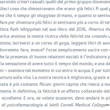
 secondo criteri casuali: quelli del primo gruppo dovevan
 dieci cose che dimostravano che erano già felici. A quel 
ne che il tempo gli sfuggisse di mano, e quanto si sentiv
are per diventare più felici si sentivano più a corto di t
alista Ruth Whippman nel suo libro del 2016,
America th
rica ansiosa: la nostra ricerca della felicità sta creando 
zione, iscriversi a un corso di yoga, leggere libri di a
 dovremmo fare, invece? Forse semplicemente uscire con 
e la presenza di buone relazioni sociali è l’indicatore più
la sensazione di avere tutto il tempo del mondo, e una del
orni – svanisce nel momento in cui entro in acqua. E per tut
 battute sulla vita. La nostra tecnica è migliorata, grazie 
ata è più costante. Alcuni giorni capita che riesca a n
ente. In definitiva, la felicità è un effetto collaterale d
o eccellente. E ora, se volete scusarmi, devo andare in p
ca di psicofarmacologia al Weill Cornell Medical College
—