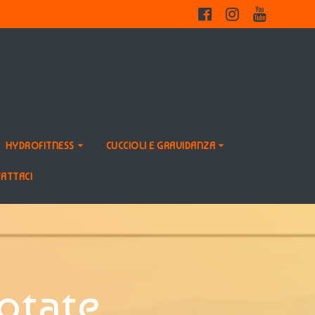
HYDROFITNESS
CUCCIOLI E GRAVIDANZA
ATTACI
uotate