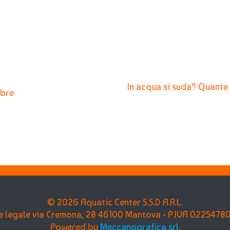
Next
In acqua si suda? Quante c
mbre
post:
© 2026 Aquatic Center S.S.D A.R.L.
e legale via Cremona, 28 46100 Mantova - P.IVA 0225478
Powered by
Meccanografica srl
.