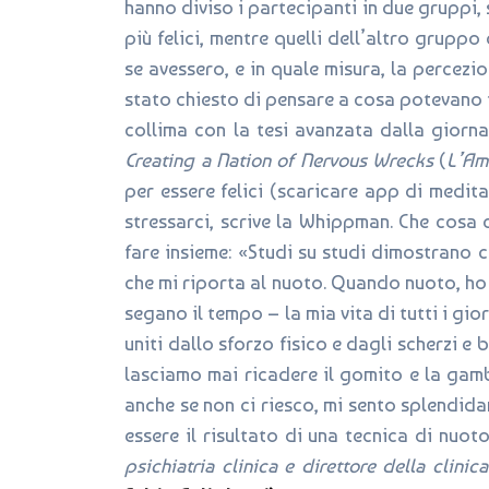
hanno diviso i partecipanti in due gruppi,
più felici, mentre quelli dell’altro gruppo
se avessero, e in quale misura, la percezio
stato chiesto di pensare a cosa potevano f
collima con la tesi avanzata dalla giorn
Creating a Nation of Nervous Wrecks
(
L’Ame
per essere felici (scaricare app di medita
stressarci, scrive la Whippman. Che cosa
fare insieme: «Studi su studi dimostrano ch
che mi riporta al nuoto. Quando nuoto, ho 
segano il tempo – la mia vita di tutti i gi
uniti dallo sforzo fisico e dagli scherzi e
lasciamo mai ricadere il gomito e la gamb
anche se non ci riesco, mi sento splendidam
essere il risultato di una tecnica di nuot
psichiatria clinica e direttore della clini