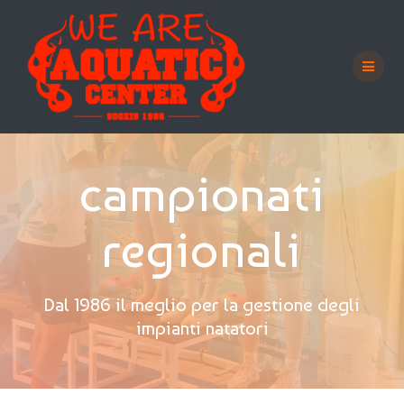
Salta
al
contenuto
campionati
regionali
Dal 1986 il meglio per la gestione degli
impianti natatori